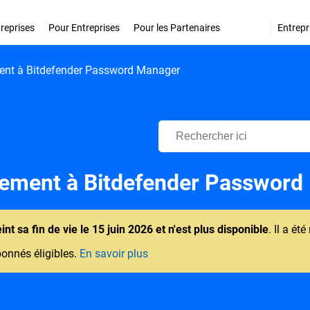
treprises
Pour Entreprises
Pour les Partenaires
Entrepr
ement à Bitdefender Password Manager
Centre d'Assistance Bitdefende
tivement à Bitdefender Passwor
 sa fin de vie le 15 juin 2026 et n'est plus disponible
. Il a é
bonnés éligibles.
En savoir plus