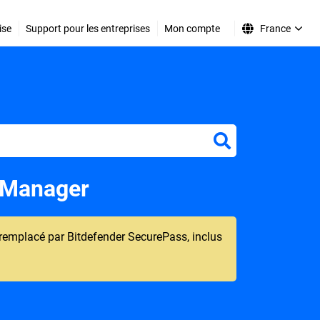
ise
Support pour les entreprises
Mon compte
France
r
d Manager
té remplacé par Bitdefender SecurePass, inclus