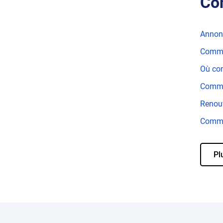
Co
Annonc
Comme
Où con
Commen
Renouv
Comme
Pl