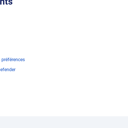
nts
 préférences
efender