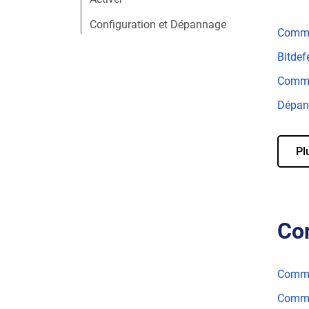
Configuration et Dépannage
Commen
Bitdef
Commen
Dépann
Pl
Co
Comme
Commen