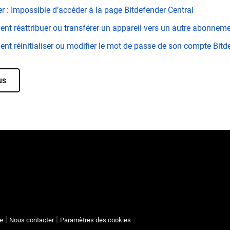
er : Impossible d’accéder à la page Bitdefender Central
t réattribuer ou transférer un appareil vers un autre abonneme
t réinitialiser ou modifier le mot de passe de son compte Bitd
us
te
Nous contacter
Paramètres des cookies