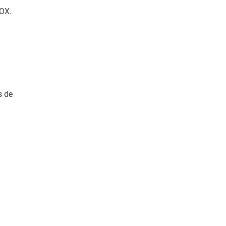
BOX.
s de