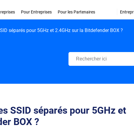
treprises
Pour Entreprises
Pour les Partenaires
Entrepr
ID séparés pour 5GHz et 2.4GHz sur la Bitdefender BOX ?
Centre d'Assistance Bitdefende
s SSID séparés pour 5GHz et
der BOX ?