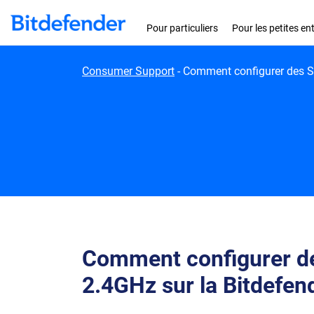
Skip to content
Pour particuliers
Pour les petites en
Consumer Support
-
Comment configurer des SS
Comment configurer de
2.4GHz sur la Bitdefen