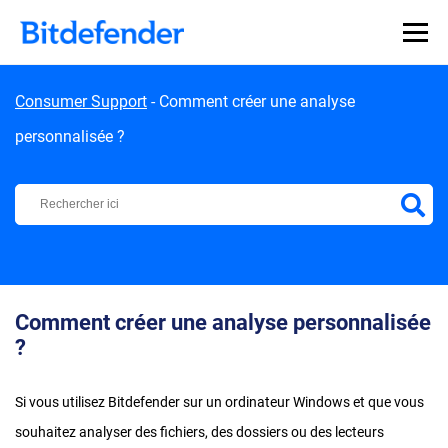
Skip to content
Consumer Support
-
Comment créer une analyse
personnalisée ?
Centre d'Assistance Bitdefender
Comment créer une analyse personnalisée
?
Si vous utilisez Bitdefender sur un ordinateur Windows et que vous
souhaitez analyser des fichiers, des dossiers ou des lecteurs