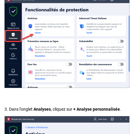
3. Dans l'onglet
Analyses
, cliquez sur
+ Analyse personnalisée
.