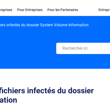
treprises
Pour Entreprises
Pour les Partenaires
Entrepr
iers infectés du dossier System Volume Information
Centre d'Assistance Bitdefende
ichiers infectés du dossier
ation