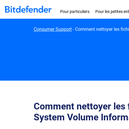
Skip to content
Pour particuliers
Pour les petites en
Consumer Support
-
Comment nettoyer les fich
Comment nettoyer les f
System Volume Inform