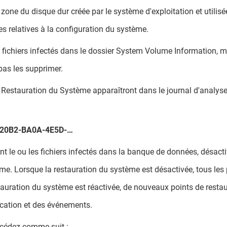
one du disque dur créée par le système d'exploitation et utilisé
s relatives à la configuration du système.
s fichiers infectés dans le dossier System Volume Information, m
pas les supprimer.
s Restauration du Système apparaîtront dans le journal d'analys
6120B2-BA0A-4E5D-…
le ou les fichiers infectés dans la banque de données, désacti
ème. Lorsque la restauration du système est désactivée, tous les
tauration du système est réactivée, de nouveaux points de resta
ication et des événements.
océdez comme suit :