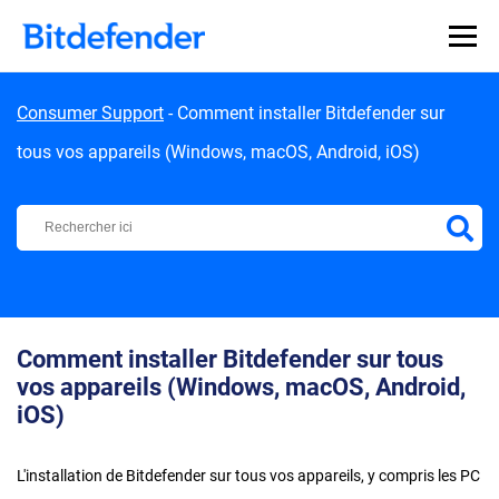
Skip to content
Consumer Support
-
Comment installer Bitdefender sur
tous vos appareils (Windows, macOS, Android, iOS)
Centre d'Assistance Bitdefender
Comment installer Bitdefender sur tous
vos appareils (Windows, macOS, Android,
iOS)
L'installation de Bitdefender sur tous vos appareils, y compris les PC