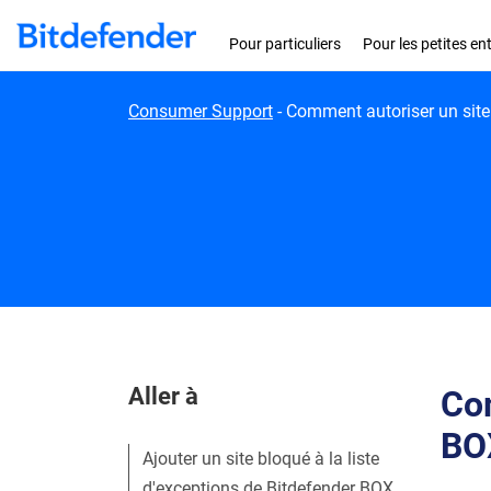
Skip to content
Pour particuliers
Pour les petites en
Consumer Support
-
Comment autoriser un site 
Aller à
Com
BOX
Ajouter un site bloqué à la liste
d'exceptions de Bitdefender BOX