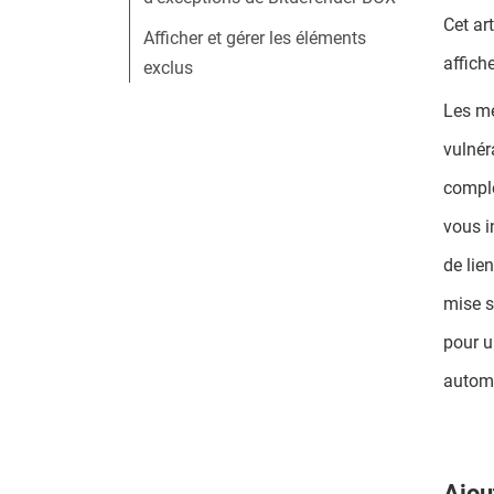
Cet ar
Afficher et gérer les éléments
affich
exclus
Les me
vulnér
comple
vous i
de lie
mise s
pour u
automa
Ajou