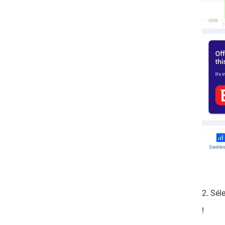
2. Sél
!