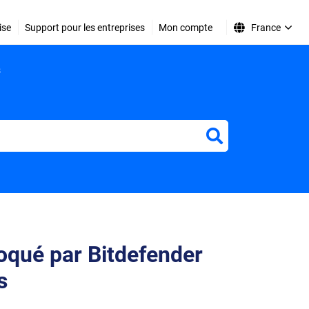
ise
Support pour les entreprises
Mon compte
France
s
r
oqué par Bitdefender
s