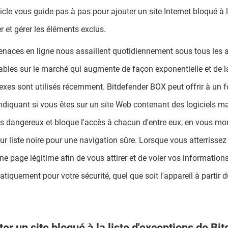
ticle vous guide pas à pas pour ajouter un site Internet bloqué à 
er et gérer les éléments exclus.
naces en ligne nous assaillent quotidiennement sous tous les 
ables sur le marché qui augmente de façon exponentielle et de l
xes sont utilisés récemment. Bitdefender BOX peut offrir à un foy
ndiquant si vous êtes sur un site Web contenant des logiciels mal
ns dangereux et bloque l'accès à chacun d'entre eux, en vous mon
ur liste noire pour une navigation sûre. Lorsque vous atterrisse
ne page légitime afin de vous attirer et de voler vos information
tiquement pour votre sécurité, quel que soit l'appareil à partir
ter un site bloqué à la liste d'exceptions de B