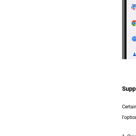
Suppr
Certai
l'opti