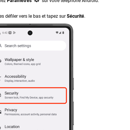
vrez
Paramètres
sur votre téléphone Android.
es défiler vers le bas et tapez sur
S
écurité
.