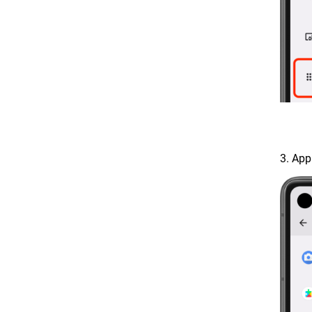
3. App