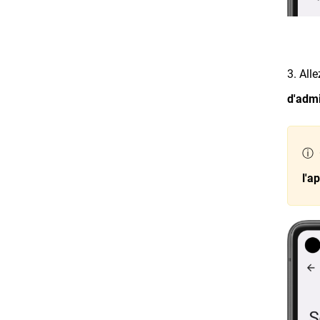
3. All
d'admi
ⓘ O
l'a