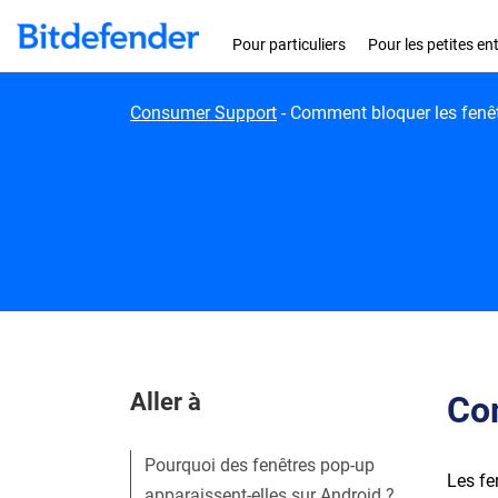
Skip to content
Pour particuliers
Pour les petites en
Consumer Support
-
Comment bloquer les fenêt
Aller à
Com
Pourquoi des fenêtres pop-up
Les fe
apparaissent-elles sur Android ?