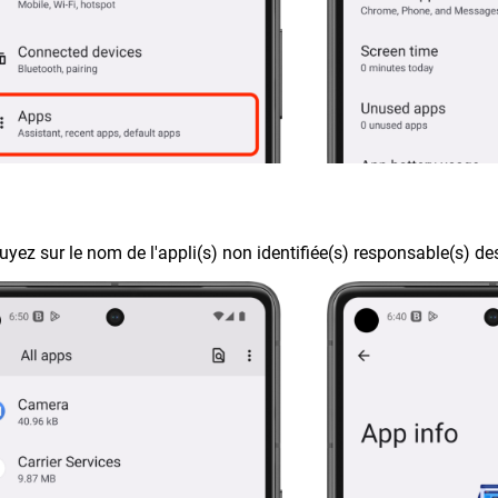
uyez sur le nom de l'appli(s) non identifiée(s) responsable(s) d