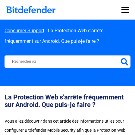
Skip to content
Consumer Support
-
La Protection Web s’arrête
fréquemment sur Android. Que puis-je faire ?
Centre d'Assistance Bitdefender
La Protection Web s’arrête fréquemment
sur Android. Que puis-je faire ?
Vous allez découvrir dans cet article des informations utiles pour
configurer Bitdefender Mobile Security afin que la Protection Web