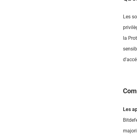
Les so
privil
la Pro
sensib
d'accé
Comm
Les ap
Bitdef
majorit