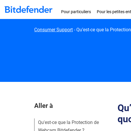
Skip to content
Pour particuliers
Pour les petites en
Consumer Support
-
Qu’est-ce que la Protectio
Aller à
Qu’
quo
Qu'est-ce que la Protection de
Webcam Bitdefender ?