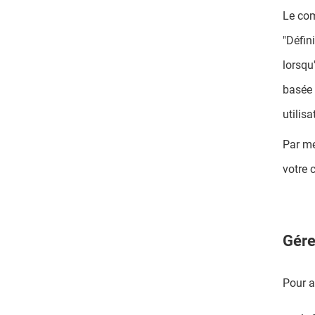
Le com
"Défin
lorsqu
basée 
utilis
Par me
votre 
Gére
Pour a