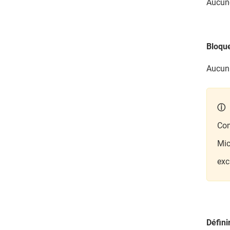
Aucune
Bloque
Aucun 
ⓘ 
Com
Mic
exc
Défini