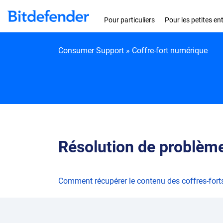
Skip to content
Pour particuliers
Pour les petites en
Consumer Support
»
Coffre-fort numérique
Résolution de problème
Comment récupérer le contenu des coffres-fort