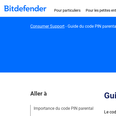
Skip to content
Pour particuliers
Pour les petites en
Consumer Support
-
Guide du code PIN parenta
Aller à
Gui
Importance du code PIN parental
Le cod