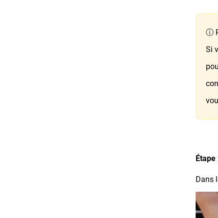
ⓘ P
Si 
pou
con
vou
Étape 
Dans l