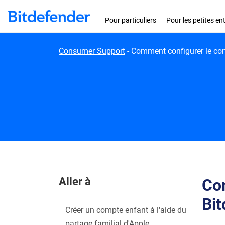
Skip to content
Pour particuliers
Pour les petites en
Consumer Support
-
Comment configurer le cont
Aller à
Com
Bit
Créer un compte enfant à l'aide du
partage familial d'Apple