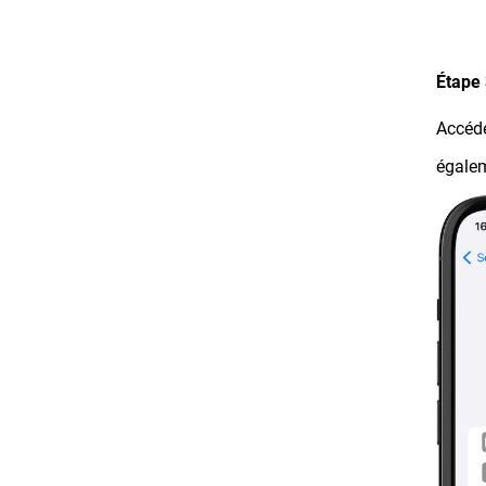
Étape 
Accéde
égalem