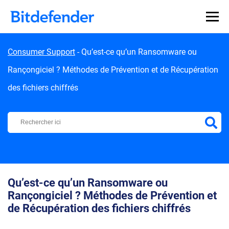
Skip to content
Consumer Support
-
Qu’est-ce qu’un Ransomware ou
Rançongiciel ? Méthodes de Prévention et de Récupération
des fichiers chiffrés
Centre d'Assistance Bitdefender
Qu’est-ce qu’un Ransomware ou
Rançongiciel ? Méthodes de Prévention et
de Récupération des fichiers chiffrés