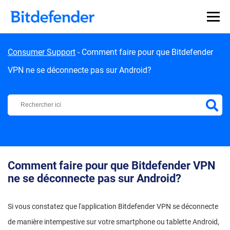
Skip to content
Consumer Support
-
Comment faire pour que Bitdefender
VPN ne se déconnecte pas sur Android?
Centre d'Assistance Bitdefender
Comment faire pour que Bitdefender VPN
ne se déconnecte pas sur Android?
Si vous constatez que l'application Bitdefender VPN se déconnecte
de manière intempestive sur votre smartphone ou tablette Android,