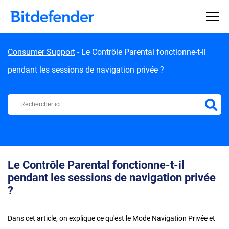
Skip to content
Consumer Support
-
Le Contrôle Parental fonctionne-t-il
pendant les sessions de navigation privée ?
Centre d'Assistance Bitdefender
Le Contrôle Parental fonctionne-t-il
pendant les sessions de navigation privée
?
Dans cet article, on explique ce qu'est le Mode Navigation Privée et