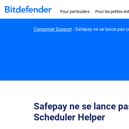
Skip to content
Pour particuliers
Pour les petites en
Consumer Support
-
Safepay ne se lance pas c
Safepay ne se lance pa
Scheduler Helper