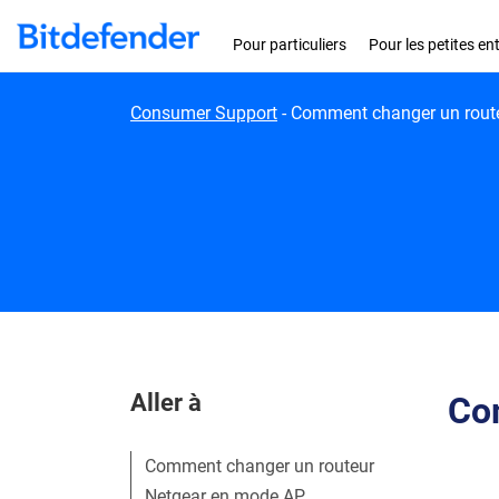
Skip to content
Pour particuliers
Pour les petites en
Consumer Support
-
Comment changer un rout
Aller à
Co
Comment changer un routeur
Netgear en mode AP