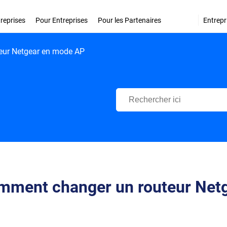
treprises
Pour Entreprises
Pour les Partenaires
Entrepr
eur Netgear en mode AP
Centre d'Assistance Bitdefende
mment changer un routeur Net