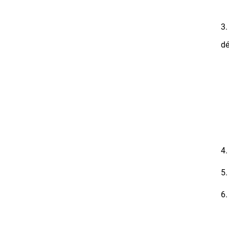
3.
dé
4.
5.
6.