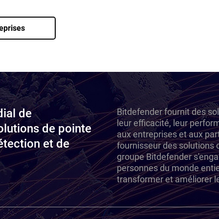
eprises
ial de
Bitdefender fournit des so
leur efficacité, leur perfor
olutions de pointe
aux entreprises et aux part
étection et de
fournisseur des solutions d
groupe Bitdefender s'engag
personnes du monde entier
transformer et améliorer 