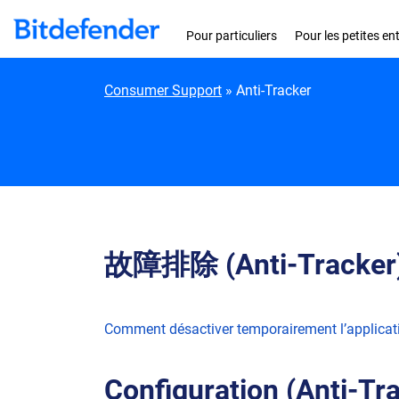
Skip to content
Pour particuliers
Pour les petites en
Consumer Support
»
Anti-Tracker
故障排除 (Anti-Tracker
Comment désactiver temporairement l’applicat
Configuration (Anti-Tr