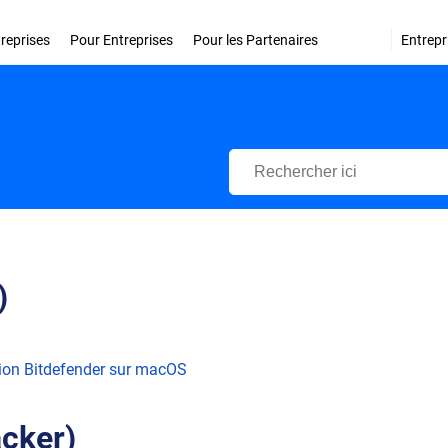
treprises
Pour Entreprises
Pour les Partenaires
Entrepr
Centre d'Assistance Bitdefende
)
ion Bitdefender sur macOS
acker)