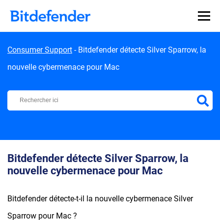
Skip to content
Consumer Support
-
Bitdefender détecte Silver Sparrow, la
nouvelle cybermenace pour Mac
Centre d'Assistance Bitdefender
Bitdefender détecte Silver Sparrow, la
nouvelle cybermenace pour Mac
Bitdefender détecte-t-il la nouvelle cybermenace Silver
Sparrow pour Mac ?