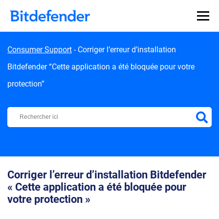
Skip to content
Consumer Support
-
Corriger l’erreur d’installation
Bitdefender “Cette application a été bloquée pour votre
protection”
Centre d'Assistance Bitdefender
Corriger l’erreur d’installation Bitdefender
« Cette application a été bloquée pour
votre protection »