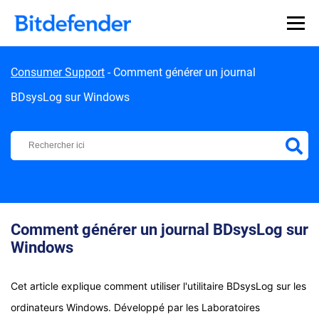
Skip to content
Consumer Support
-
Comment générer un journal
BDsysLog sur Windows
Centre d'Assistance Bitdefender
Comment générer un journal BDsysLog sur
Windows
Cet article explique comment utiliser l'utilitaire BDsysLog sur les
ordinateurs Windows. Développé par les Laboratoires