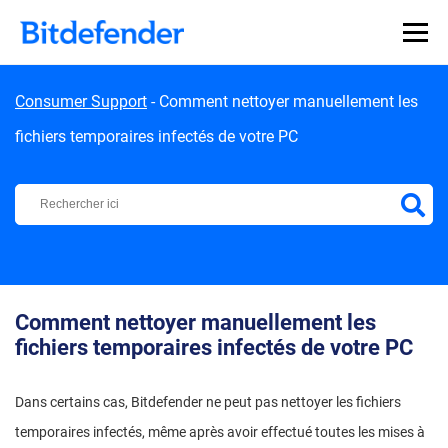
Skip to content
Consumer Support
-
Comment nettoyer manuellement les
fichiers temporaires infectés de votre PC
Centre d'Assistance Bitdefender
Comment nettoyer manuellement les
fichiers temporaires infectés de votre PC
Dans certains cas, Bitdefender ne peut pas nettoyer les fichiers
temporaires infectés, même après avoir effectué toutes les mises à