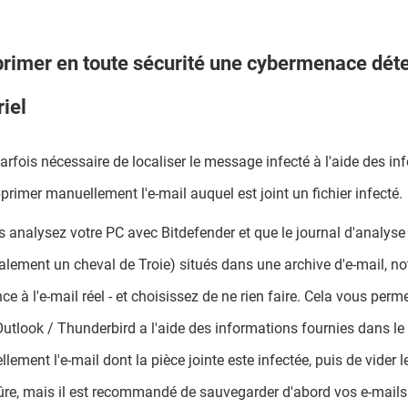
rimer en toute sécurité une cybermenace détec
riel
 parfois nécessaire de localiser le message infecté à l'aide des i
primer manuellement l'e-mail auquel est joint un fichier infecté.
s analysez votre PC avec Bitdefender et que le journal d'analys
alement un cheval de Troie) situés dans une archive d'e-mail, notez
nce à l'e-mail réel - et choisissez de ne rien faire. Cela vous perm
utlook / Thunderbird a l'aide des informations fournies dans le
lement l'e-mail dont la pièce jointe este infectée, puis de vider 
ûre, mais il est recommandé de sauvegarder d'abord vos e-mails