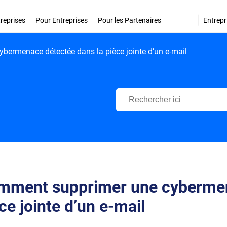
treprises
Pour Entreprises
Pour les Partenaires
Entrepr
ermenace détectée dans la pièce jointe d’un e-mail
Centre d'Assistance Bitdefende
mment supprimer une cybermen
ce jointe d’un e-mail