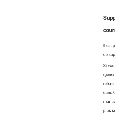
Supp
cour
Il est
de sup
Si vou
(génér
référe
dans O
manuel
plus s