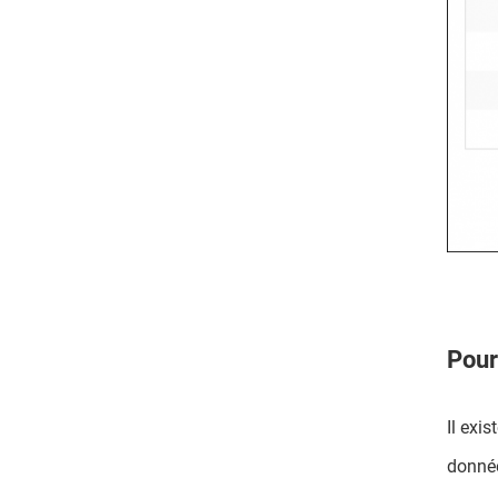
Pour
Il exis
donnée