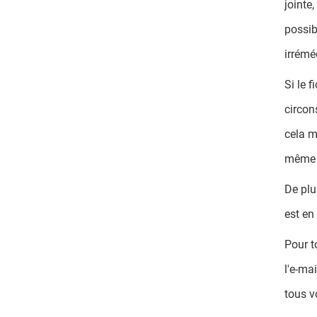
jointe
possib
irrémé
Si le 
circon
cela m
même :
De plu
est en
Pour t
l'e-ma
tous v