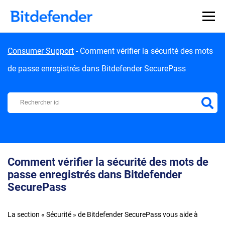
Skip to content
Consumer Support
-
Comment vérifier la sécurité des mots
de passe enregistrés dans Bitdefender SecurePass
Centre d'Assistance Bitdefender
Comment vérifier la sécurité des mots de
passe enregistrés dans Bitdefender
SecurePass
La section « Sécurité » de Bitdefender SecurePass vous aide à