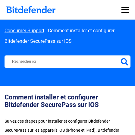
Skip to content
Consumer Support
-
Comment installer et configurer
Bitdefender SecurePass sur iOS
Centre d'Assistance Bitdefender
Comment installer et configurer
Bitdefender SecurePass sur iOS
Suivez ces étapes pour installer et configurer Bitdefender
SecurePass sur les appareils iOS (iPhone et iPad). Bitdefender