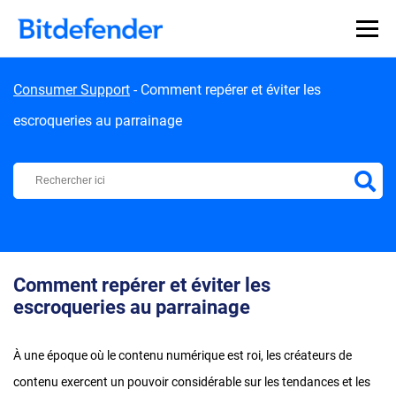
Skip to content
Consumer Support
-
Comment repérer et éviter les
escroqueries au parrainage
Centre d'Assistance Bitdefender
Comment repérer et éviter les
escroqueries au parrainage
À une époque où le contenu numérique est roi, les créateurs de
contenu exercent un pouvoir considérable sur les tendances et les